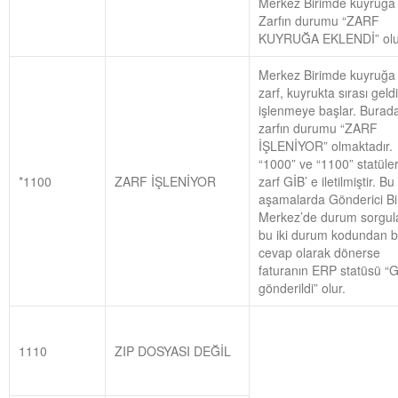
Merkez Birimde kuyruğa a
Zarfın durumu “ZARF
KUYRUĞA EKLENDİ” olu
Merkez Birimde kuyruğa 
zarf, kuyrukta sırası geld
işlenmeye başlar. Burad
zarfın durumu “ZARF
İŞLENİYOR” olmaktadır.
“1000” ve “1100” statüle
*1100
ZARF İŞLENİYOR
zarf GİB’ e iletilmiştir. Bu
aşamalarda Gönderici Bi
Merkez’de durum sorgul
bu iki durum kodundan bi
cevap olarak dönerse
faturanın ERP statüsü “G
gönderildi” olur.
1110
ZIP DOSYASI DEĞİL