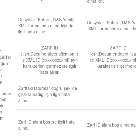
olmalıdır.
Dosyalar (Fatura, U&S Yanıtı)
Dosyalar (Fatura, U&S Yan
XML formatında olmadığında
.XML formatında olmalıdır
ilgili hata alınır.
ZARF ID
ZARF ID
n
(<sh:DocumentIdentification>)
(<sh:DocumentIdentifica
GİB’in
ile XML ID (xxxxxxxx.xml) aynı
ile XML ID(xxxxxxxx.xml
uygun
karakterleri içermez ise ilgili
karakterleri içermelid
ta
hata alınır.
rı
ğu
Zarftaki faturalar doğru şekilde
arından
çıkarılamadığı için ilgili hata
tüsü
alınır.
ak
an
em
Zarf ID alanı boş ise ilgili hata
Zarf ID alanı boş olmamalı
alınır.