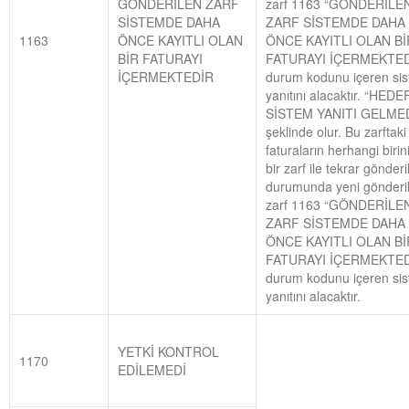
GÖNDERİLEN ZARF
zarf 1163 “GÖNDERİLE
SİSTEMDE DAHA
ZARF SİSTEMDE DAHA
1163
ÖNCE KAYITLI OLAN
ÖNCE KAYITLI OLAN Bİ
BİR FATURAYI
FATURAYI İÇERMEKTED
İÇERMEKTEDİR
durum kodunu içeren si
yanıtını alacaktır. “HED
SİSTEM YANITI GELMED
şeklinde olur. Bu zarftaki
faturaların herhangi birin
bir zarf ile tekrar gönder
durumunda yeni gönderi
zarf 1163 “GÖNDERİLE
ZARF SİSTEMDE DAHA
ÖNCE KAYITLI OLAN Bİ
FATURAYI İÇERMEKTED
durum kodunu içeren si
yanıtını alacaktır.
YETKİ KONTROL
1170
EDİLEMEDİ