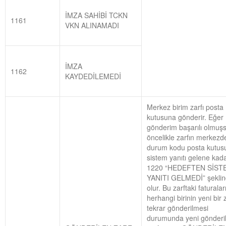
İMZA SAHİBİ TCKN
1161
VKN ALINAMADI
İMZA
1162
KAYDEDİLEMEDİ
Merkez birim zarfı posta
kutusuna gönderir. Eğer
gönderim başarılı olmuş
öncelikle zarfın merkezd
durum kodu posta kutu
sistem yanıtı gelene kad
1220 “HEDEFTEN SİST
YANITI GELMEDİ” şekli
olur. Bu zarftaki faturalar
herhangi birinin yeni bir z
tekrar gönderilmesi
durumunda yeni gönderi