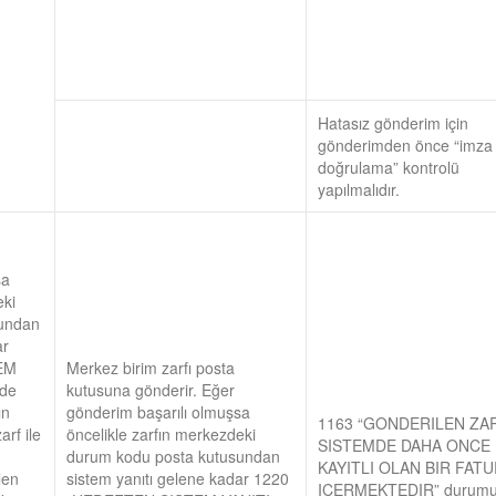
Hatasız gönderim için
gönderimden önce “imza
doğrulama” kontrolü
yapılmalıdır.
sa
eki
sundan
ar
EM
Merkez birim zarfı posta
nde
kutusuna gönderir. Eğer
ın
gönderim başarılı olmuşsa
1163 “GONDERILEN ZA
arf ile
öncelikle zarfın merkezdeki
SISTEMDE DAHA ONCE
durum kodu posta kutusundan
KAYITLI OLAN BIR FATU
len
sistem yanıtı gelene kadar 1220
ICERMEKTEDIR” durumu