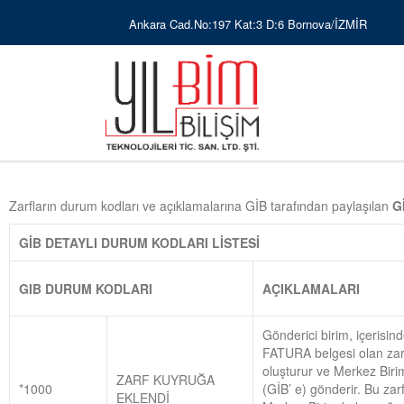
Ankara Cad.No:197 Kat:3 D:6 Bornova/İZMİR
Zarfların durum kodları ve açıklamalarına GİB tarafından paylaşılan
G
GİB DETAYLI DURUM KODLARI LİSTESİ
GIB DURUM KODLARI
AÇIKLAMALARI
Gönderici birim, içerisin
FATURA belgesi olan zar
oluşturur ve Merkez Biri
ZARF KUYRUĞA
*1000
(GİB’ e) gönderir. Bu zar
EKLENDİ