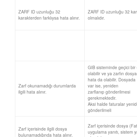
ZARF ID uzunluğu 32
ZARF ID uzunluğu 32 kar
karakterden farklıysa hata alınır.
olmalıdır.
GIB sisteminde geçici bi
olabilir ve ya zarfın dosy
hata da olabilir. Dosyada
Zarf okunamadığı durumlarda
var ise, yeniden
ilgili hata alınır.
zarflanıp gönderilmesi
gerekmektedir.
Aksi halde faturalar yeni
gönderilmeli
Zarf içerisinde dosya (Fa
Zarf içerisinde ilgili dosya
uygulama yanıtı, sistem ya
bulunamadığında hata alınır.