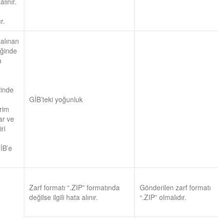
lınır.
r.
alınan
iğinde
a
rinde
GİB’teki yoğunluk
rim
ar ve
ri
İB’e
Zarf formatı “.ZIP” formatında
Gönderilen zarf formatı
değilse ilgili hata alınır.
“.ZIP” olmalıdır.