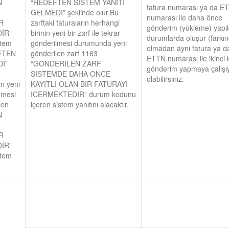
N
“HEDEFTEN SISTEM YANITI
fatura numarası ya da E
GELMEDI” şeklinde olur.Bu
numarası ile daha önce
R
zarftaki faturaların herhangi
gönderim (yükleme) yapıl
İR”
birinin yeni bir zarf ile tekrar
durumlarda oluşur (farkı
stem
gönderilmesi durumunda yeni
olmadan aynı fatura ya d
EFTEN
gönderilen zarf 1163
ETTN numarası ile ikinci 
İ”
“GONDERILEN ZARF
gönderim yapmaya çalışı
SISTEMDE DAHA ONCE
olabilirsiniz.
in yeni
KAYITLI OLAN BIR FATURAYI
ilmesi
ICERMEKTEDIR” durum kodunu
len
içeren sistem yanıtını alacaktır.
N
R
İR”
stem