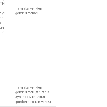
TTN
Faturalar yeniden
dığı
gönderilmemeli
nda
a
kez
yor
Faturalar yeniden
gönderilmeli (faturanın
aynı ETTN ile tekrar
gönderimine izin verilir.)