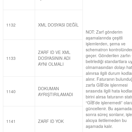
1132
XML DOSYASI DEĞİL
NOT: Zarf gönderim
aşamalarında çeşitli
işlemlerden, şema ve
schematron kontrolünde
ZARF ID VE XML
geçer. Gönderilen zarfın 
1133
DOSYASININ ADI
belirlediği standartlara 
AYNI OLMALI
olmamasından dolayı ha
alınırsa ilgili durum kodla
alınır. Faturanın bulundu
zarfa GİB’de işlenmesi
DOKUMAN
sırasında ilgili hata kodl
1140
AYRIŞTIRILAMADI
birini alırsa faturanın sta
“GİB’de işlenemedi” olar
güncellenir. Bu aşamad
sonra süreç sonlanır, işl
alıcıya iletilemeden bu
1141
ZARF ID YOK
aşamada kalır.