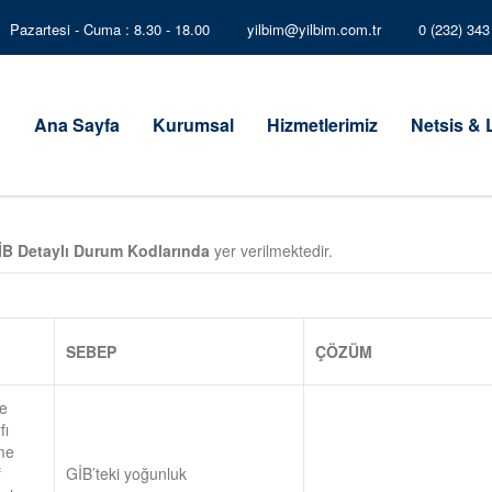
Pazartesi - Cuma : 8.30 - 18.00
yilbim@yilbim.com.tr
0 (232) 34
Ana Sayfa
Kurumsal
Hizmetlerimiz
Netsis &
İB Detaylı Durum Kodlarında
yer verilmektedir.
SEBEP
ÇÖZÜM
de
fı
me
f
GİB’teki yoğunluk