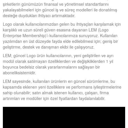
şirketlerin günümüzün finansal ve yönetimsel standartlarını
yakalayabilmeleri için güncel iş ve süreç modelleri ile donatılmış
desteğe duydukları ihtiyacı artırmaktadır.
Logo olarak kullanıcılarımızdan gelen bu ihtiyaçları karşılamak için
karşılıklı ve uzun süreli güven esasına dayanan LEM (Logo
Enterprise Membership)’ı kullanıcılarımıza sunuyoruz. Kullanılan
yazılımdan en üst düzeyde fayda elde edilebilmesi için; geniş bir
geliştirme, destek ve danışman ekibi ile çalışıyoruz.
LEM; güncel Logo ürün kullanıcılarının, yeni geliştirilen ve ayrı
modül olarak satılmayan özelliklerden ve değişikliklerden 1 yıl
boyunca bedelsiz olarak yararlanmalarını sağlayan bir
aboneliksistemidir.
LEM sayesinde, kullanılan ürünlerin en güncel sürümlerine, bu
kapsamda eklenen yeni özelliklere ve performans iyileştirmelerine
sahip olunabilir; satın almak istenen kullanıcı, çalışan, firma
artırımları ve modüller için özel fiyatlardan faydalanılabilir.