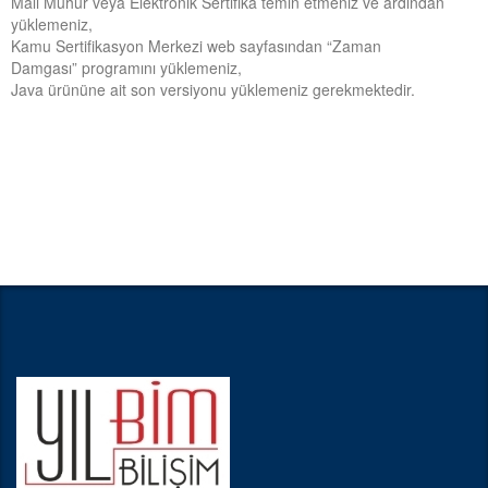
Mali Mühür veya Elektronik Sertifika temin etmeniz ve ardından
yüklemeniz,
Kamu Sertifikasyon Merkezi web sayfasından “Zaman
Damgası” programını yüklemeniz,
Java ürününe ait son versiyonu yüklemeniz gerekmektedir.