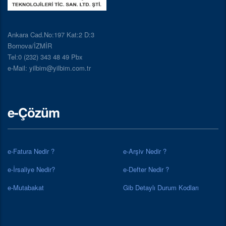
Ankara Cad.No:197 Kat:2 D:3
Bornova/İZMİR
Tel:0 (232) 343 48 49 Pbx
e-Mail: yilbim@yilbim.com.tr
e-Çözüm
e-Fatura Nedir ?
e-Arşiv Nedir ?
e-İrsaliye Nedir?
e-Defter Nedir ?
e-Mutabakat
Gib Detaylı Durum Kodları