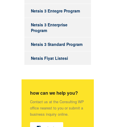
Netsis 3 Entegre Program
Netsis 3 Enterprise
Program
Netsis 3 Standard Program
Netsis Fiyat Listesi
how can we help you?
Contact us at the Consulting WP
office nearest to you or submit a
business inquiry online.