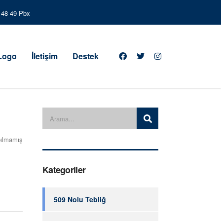
3 48 49 Pbx
 Logo
İletişim
Destek
ılmamış
Kategoriler
509 Nolu Tebliğ