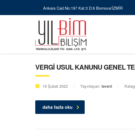
Ankara Cad.No:197 Kat:3 D:6 Bornova/İZMİR
VERGİ USUL KANUNU GENEL TEBL
19 Şubat 2022
Yayınlayan:
levent
Kateg
daha fazla oku