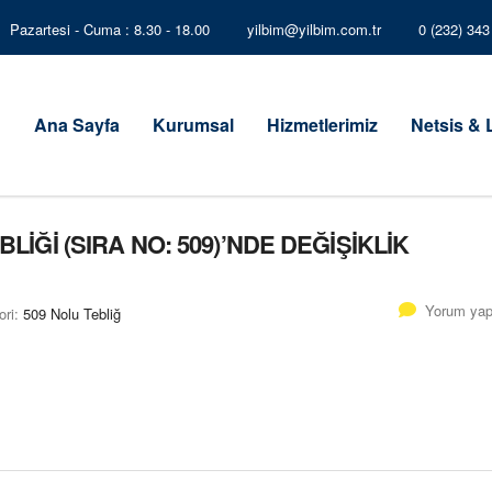
Pazartesi - Cuma : 8.30 - 18.00
yilbim@yilbim.com.tr
0 (232) 34
Ana Sayfa
Kurumsal
Hizmetlerimiz
Netsis &
İĞİ (SIRA NO: 509)’NDE DEĞİŞİKLİK
Yorum yap
ori:
509 Nolu Tebliğ