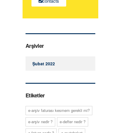
contacts
Arşivler
Şubat 2022
Etiketler
e-arşiv faturası kesmem gerekli mi?
e-arşiv nedir ?
e-defter nedir ?
e-fatura nedir ?
e-mutabakat