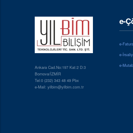
e-Ç
e-Fatur
e-İrsali
e-Mutab
Ankara Cad.No:197 Kat:2 D:3
Bornova/İZMİR
Tel:0 (232) 343 48 49 Pbx
e-Mail: yilbim@yilbim.com.tr