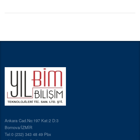
Ankara Cad.No:197 Kat:2 D:3
Bornova/İZMİR
Tel:0 (232) 343 48 49 Pbx