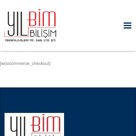
[woocommerce_checkout]