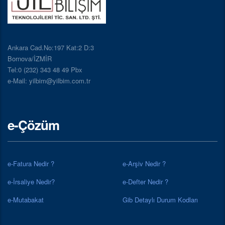
Ankara Cad.No:197 Kat:2 D:3
Bornova/İZMİR
Tel:0 (232) 343 48 49 Pbx
e-Mail: yilbim@yilbim.com.tr
e-Çözüm
e-Fatura Nedir ?
e-Arşiv Nedir ?
e-İrsaliye Nedir?
e-Defter Nedir ?
e-Mutabakat
Gib Detaylı Durum Kodları