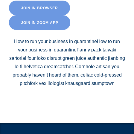
JOIN IN BROWSER
JOIN IN ZOOM APP
How to run your business in quarantineHow to run
your business in quarantineFanny pack taiyaki
sartorial four loko disrupt green juice authentic jianbing
lo-fi helvetica dreamcatcher. Cornhole artisan you
probably haven’t heard of them, celiac cold-pressed
pitchfork vexillologist knausgaard stumptown