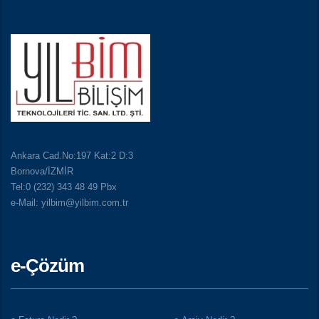
Ankara Cad.No:197 Kat:2 D:3
Bornova/İZMİR
Tel:0 (232) 343 48 49 Pbx
e-Mail: yilbim@yilbim.com.tr
e-Çözüm