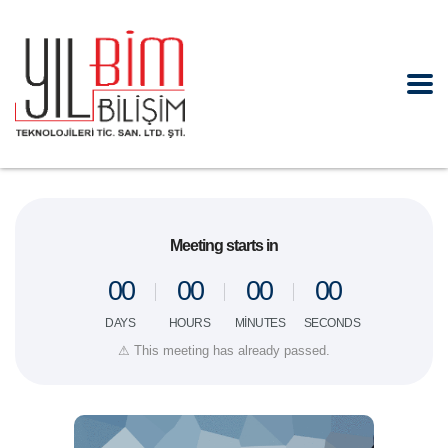
Meeting starts in
0
0
0
0
0
0
0
0
DAYS
HOURS
MINUTES
SECONDS
⚠ This meeting has already passed.