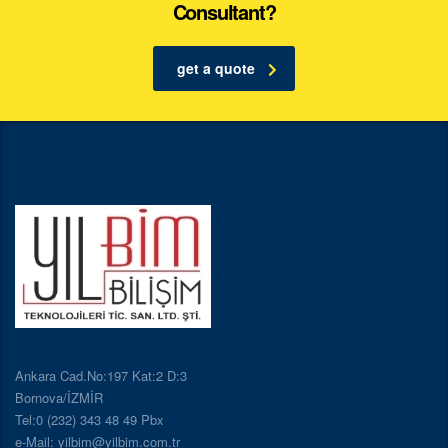
Consultant?
get a quote
Ankara Cad.No:197 Kat:2 D:3
Bornova/İZMİR
Tel:0 (232) 343 48 49 Pbx
e-Mail: yilbim@yilbim.com.tr