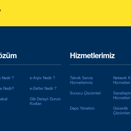
?
özüm
Hizmetlerimiz
a Nedir ?
e-Arşiv Nedir ?
Teknik Servis
Network K
Hizmetlerimiz
Hizmetleri
ye Nedir?
e-Defter Nedir ?
Sunucu Çözümleri
Sanallaştı
Hizmetleri
akat
Gib Detaylı Durum
Kodları
Depo Yönetimi
Güvenlik
Çözümleri