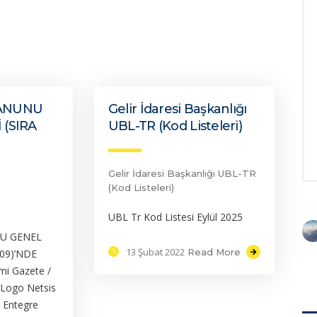
KANUNU
Gelir İdaresi Başkanlığı
 (SIRA
UBL-TR (Kod Listeleri)
Gelir İdaresi Başkanlığı UBL-TR
(Kod Listeleri)
UBL Tr Kod Listesi Eylül 2025
NU GENEL
13 Şubat 2022
Read More
509)’NDE
i Gazete /
 Logo Netsis
3 Entegre