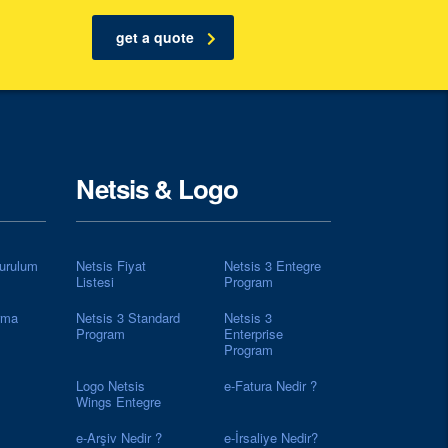
get a quote
Netsis & Logo
urulum
Netsis Fiyat
Netsis 3 Entegre
Listesi
Program
rma
Netsis 3 Standard
Netsis 3
Program
Enterprise
Program
Logo Netsis
e-Fatura Nedir ?
Wings Entegre
e-Arşiv Nedir ?
e-İrsaliye Nedir?