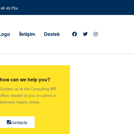
3 48 49 Pbx
 Logo
İletişim
Destek
how can we help you?
Contact us at the Consulting WP
office nearest to you or submit a
business inquiry online.
contacts