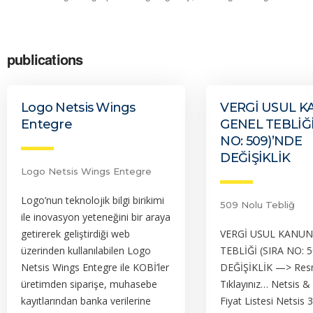
publications
Logo Netsis Wings
VERGİ USUL 
Entegre
GENEL TEBLİĞİ
NO: 509)’NDE
DEĞİŞİKLİK
Logo Netsis Wings Entegre
Logo’nun teknolojik bilgi birikimi
509 Nolu Tebliğ
ile inovasyon yeteneğini bir araya
getirerek geliştirdiği web
VERGİ USUL KANU
üzerinden kullanılabilen Logo
TEBLİĞİ (SIRA NO: 
Netsis Wings Entegre ile KOBİ’ler
DEĞİŞİKLİK —> Resm
üretimden siparişe, muhasebe
Tıklayınız… Netsis &
kayıtlarından banka verilerine
Fiyat Listesi Netsis 