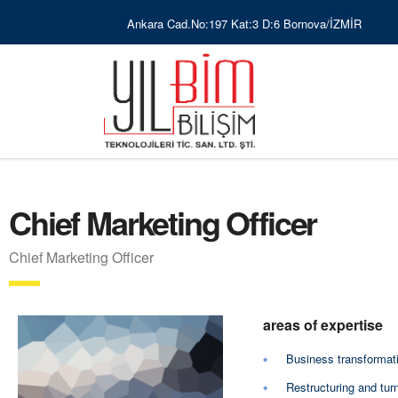
Ankara Cad.No:197 Kat:3 D:6 Bornova/İZMİR
Chief Marketing Officer
Chief Marketing Officer
areas of expertise
Business transformat
Restructuring and tur