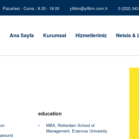
Pazartesi - Cuma : 8.30 - 18.00
yilbim@yilbim.com.tr
0 (232) 34
Ana Sayfa
Kurumsal
Hizmetlerimiz
Netsis &
education
ion
MBA, Rotterdam School of
Management, Erasmus University
naround