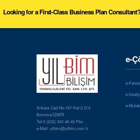
Looking for a First-Class Business Plan Consultant
e-Ç
e-Fatur
e-İrsali
e-Mutab
Ankara Cad.No:197 Kat:2 D:3
Bornova/İZMİR
Tel:0 (232) 343 48 49 Pbx
e-Mail: yilbim@yilbim.com.tr