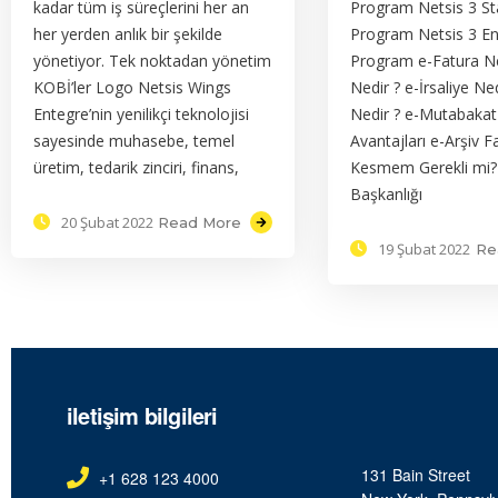
kadar tüm iş süreçlerini her an
Program Netsis 3 S
her yerden anlık bir şekilde
Program Netsis 3 En
yönetiyor. Tek noktadan yönetim
Program e-Fatura Ne
KOBİ’ler Logo Netsis Wings
Nedir ? e-İrsaliye Ne
Entegre’nin yenilikçi teknolojisi
Nedir ? e-Mutabaka
sayesinde muhasebe, temel
Avantajları e-Arşiv F
üretim, tedarik zinciri, finans,
Kesmem Gerekli mi? G
Başkanlığı
20 Şubat 2022
Read More
19 Şubat 2022
Re
iletişim bilgileri
131 Bain Street
+1 628 123 4000