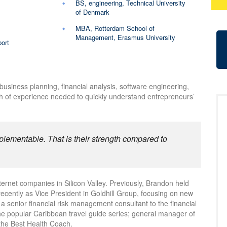
BS, engineering, Technical University
of Denmark
MBA, Rotterdam School of
Management, Erasmus University
ort
siness planning, financial analysis, software engineering,
h of experience needed to quickly understand entrepreneurs’
plementable. That is their strength compared to
ernet companies in Silicon Valley. Previously, Brandon held
cently as Vice President in Goldhill Group, focusing on new
senior financial risk management consultant to the financial
the popular Caribbean travel guide series; general manager of
 the Best Health Coach.