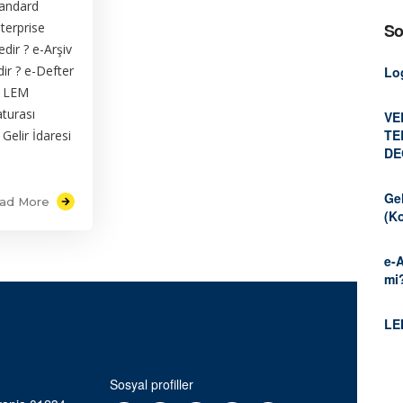
tandard
terprise
So
dir ? e-Arşiv
dir ? e-Defter
Lo
t LEM
aturası
VE
TE
elir İdaresi
DE
Gel
ad More
(Ko
e-
mi
LE
Sosyal profiller