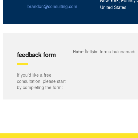
New York, Pennsyl
brandon@consulting.com
United States
Hata:
İletişim formu bulunamadı.
feedback form
If you’d like a free
consultation, please start
by completing the form: