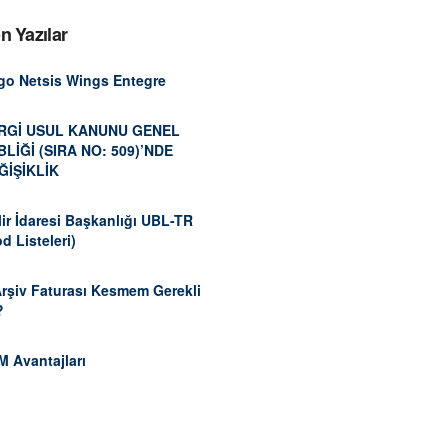
n Yazılar
go Netsis Wings Entegre
RGİ USUL KANUNU GENEL
BLİĞİ (SIRA NO: 509)’NDE
ĞİŞİKLİK
ir İdaresi Başkanlığı UBL-TR
d Listeleri)
Arşiv Faturası Kesmem Gerekli
?
M Avantajları