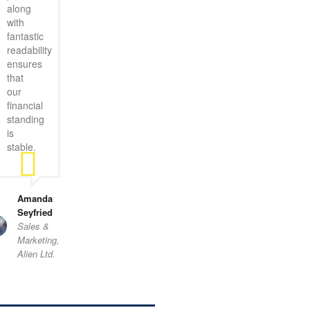
along
with
fantastic
readability
ensures
that
our
financial
standing
is
stable.
Amanda
Seyfried
Sales &
Marketing,
Alien Ltd.